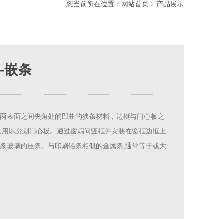
您当前所在位置：
网站首页
>
产品展示
-嵌条
两表面之间夹角处的凹曲的狭条材料，边梃与门心板之
,用以分划门心板。通过窗扇间竖框并安装在窗框边框上
条玻璃的压条。与印刷铅条相似的金属条,通常等于或大