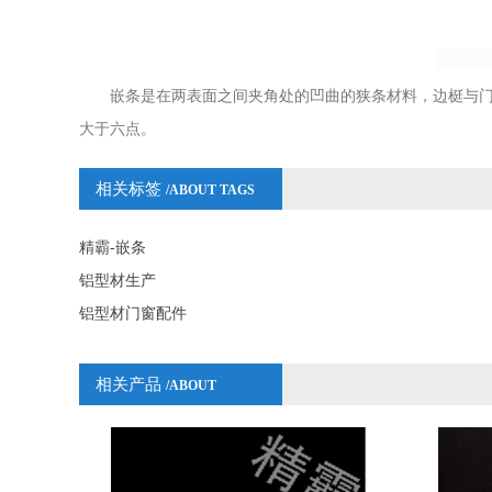
嵌条是在两表面之间夹角处的凹曲的狭条材料，边梃与门
大于六点。
相关标签
/ABOUT TAGS
精霸-嵌条
铝型材生产
铝型材门窗配件
相关产品
/ABOUT
PRODUCTS