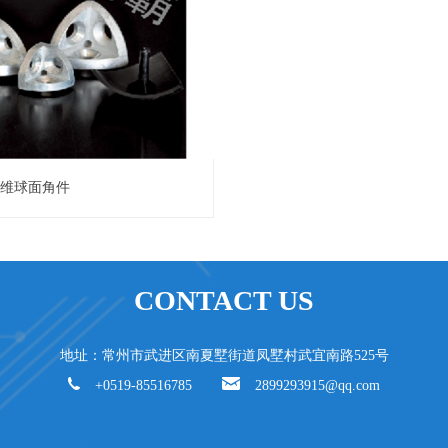
三维球面角件
CONTACT US
地址：常州市武进区南夏墅街道凤墅村武宜南路525号
+0519-85516785
2899293915@qq.com