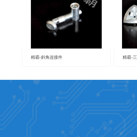
精霸-斜角连接件
精霸-