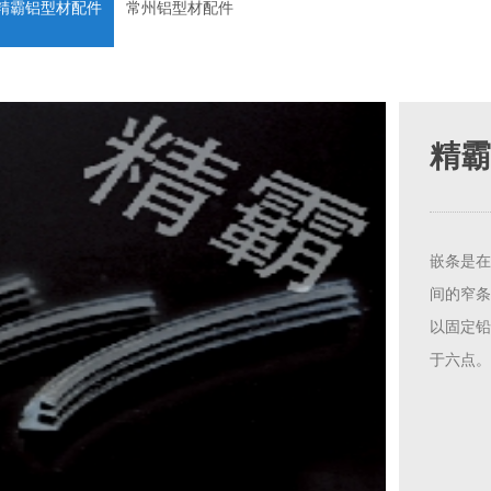
精霸铝型材配件
常州铝型材配件
精霸
嵌条是在
间的窄条
以固定铅
于六点。