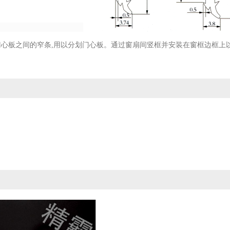
心板之间的窄条,用以分划门心板。通过窗扇间竖框并安装在窗框边框上